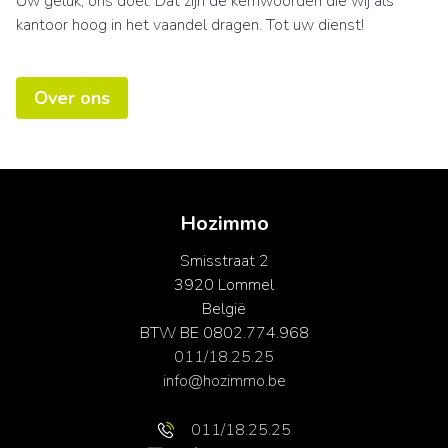
Uw geluk, ons doel. Dat zijn de kernwoorden die wij als
kantoor hoog in het vaandel dragen. Tot uw dienst!
Over ons
Hozimmo
Smisstraat 2
3920 Lommel
België
BTW BE 0802.774.968
011/18.25.25
info@hozimmo.be
011/18.25.25