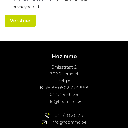
Ik ga akkoord met de
gebruiksvoorwaarden
en het
privacybeleid
.
Verstuur
Hozimmo
Smisstraat 2
3920 Lommel
België
BTW BE 0802.774.968
011/18.25.25
info@hozimmo.be
011/18.25.25
info@hozimmo.be