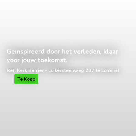
Geïnspireerd door het verleden, klaar
voor jouw toekomst.
Ref: Kerk Barrier - Luikersteenweg 237 te Lommel
Te Koop