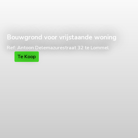
Bouwgrond voor vrijstaande woning
Ref: Antoon Delemazurestraat 32 te Lommel
Te Koop